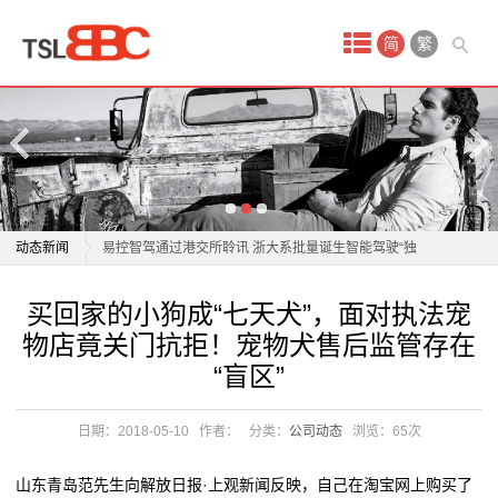
首
简
繁
页
产
品
雄安新区：人工智能产业聚力跃升
中
易控智驾通过港交所聆讯 浙大系批量诞生智能驾驶“独
动态新闻
心
角兽”
雄安新区：人工智能产业聚力跃升
买回家的小狗成“七天犬”，面对执法宠
www.7227722.com
以高水平安全护航人工智能高质量发展
易控智驾通过港交所聆讯 浙大系批量诞生智能驾驶“独
物店竟关门抗拒！宠物犬售后监管存在
南威软件：积极拥抱人工智能产业链
角兽”
官
“盲区”
人形机器人与具身智能实景实训专项行动启动
以高水平安全护航人工智能高质量发展
网
聚焦全链条保险赋能 首个人工智能产业保险共同体发布
南威软件：积极拥抱人工智能产业链
日期：2018-05-10
作者：
分类：
公司动态
浏览：
65次
穹彻智能：用力与数据“驯服”具身智能
人形机器人与具身智能实景实训专项行动启动
www.7227722.com
加快培育智能原生新业态新模式
聚焦全链条保险赋能 首个人工智能产业保险共同体发布
山东青岛范先生向解放日报·上观新闻反映，自己在淘宝网上购买了