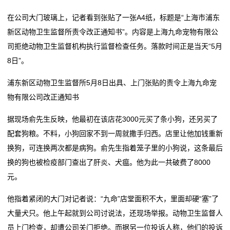
在公司大门玻璃上，记者看到张贴了一张A4纸，标题是“上海市浦东
新区动物卫生监督所责令改正通知书”。内容是上海九命宠物有限公
司拒绝动物卫生监督机构执行监督检查任务。落款时间正是当天“5月
8日”。
浦东新区动物卫生监督所5月8日出具、上门张贴的责令上海九命宠
物有限公司改正通知书
据现场俞先生反映，他最初在该店花3000元买了条小狗，还另买了
配套狗粮。不料，小狗回家不到一周就撒手归西。店里让他加钱重新
换狗，可连换两次都是病狗。俞先生指着笼子里的小狗说，这条最后
换的狗也被检疫部门查出了肝炎、犬瘟。他为此一共破费了8000
元。
他指着紧闭的大门对记者说：“九命”店堂面积不大，里面却硬“塞”了
大量犬只。他上午起就到公司讨说法，还现场举报。动物卫生监督人
员上门检查，却遭公司关门拒绝。而据另一位投诉人称，他们的投诉