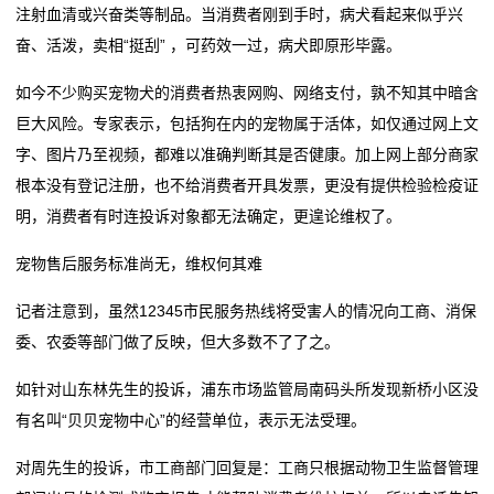
注射血清或兴奋类等制品。当消费者刚到手时，病犬看起来似乎兴
奋、活泼，卖相“挺刮” ，可药效一过，病犬即原形毕露。
如今不少购买宠物犬的消费者热衷网购、网络支付，孰不知其中暗含
巨大风险。专家表示，包括狗在内的宠物属于活体，如仅通过网上文
字、图片乃至视频，都难以准确判断其是否健康。加上网上部分商家
根本没有登记注册，也不给消费者开具发票，更没有提供检验检疫证
明，消费者有时连投诉对象都无法确定，更遑论维权了。
宠物售后服务标准尚无，维权何其难
记者注意到，虽然12345市民服务热线将受害人的情况向工商、消保
委、农委等部门做了反映，但大多数不了了之。
如针对山东林先生的投诉，浦东市场监管局南码头所发现新桥小区没
有名叫“贝贝宠物中心”的经营单位，表示无法受理。
对周先生的投诉，市工商部门回复是：工商只根据动物卫生监督管理