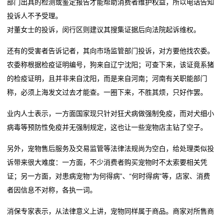
部门出具的检测或鉴定报告才能帮助消费者维护权益，所以电话告知
投诉人不予受理。
对董女士的投诉，闵行区则建议其搜集证据后向法院起诉维权。
还有的受害者告诉记者，其向市场监管部门投诉，对方要他找农委。
农委称根据检疫证明编号，狗来自辽宁沈阳；可查下来，该证竟系猪
的检疫证明，且并非来自沈阳，而是来自河南；河南有关职能部门
称，必须上海发文过去才能查。一圈下来，不胜其烦，只好作罢。
业内人士表示，一方面国家现只针对狂犬病做强制免疫，而对犬细小
病毒等预防性免疫并无强制规定，这也让一些宠物店主钻了空子。
另外，宠物售后服务及交易监管等法律法规尚为空白，给处理类似投
诉带来很大难度：一方面，不少消费者购买宠物时不太索要相关凭
证；另一方面，对患病宠物“为何得病”、“何时得病”等，店家、消费
者因信息不对称，各执一词。
消保专家表示，从法律意义上讲，宠物同样属于商品。商家对所售商