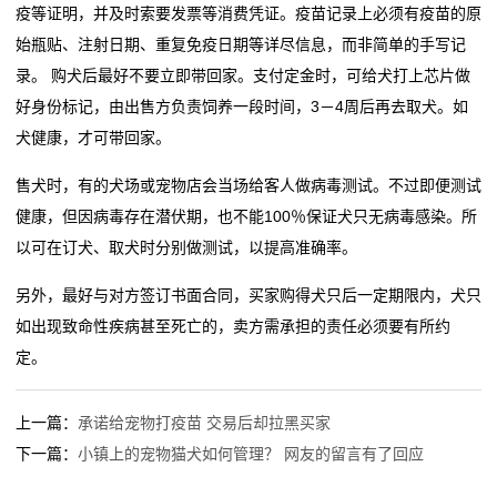
疫等证明，并及时索要发票等消费凭证。疫苗记录上必须有疫苗的原
始瓶贴、注射日期、重复免疫日期等详尽信息，而非简单的手写记
录。 购犬后最好不要立即带回家。支付定金时，可给犬打上芯片做
好身份标记，由出售方负责饲养一段时间，3－4周后再去取犬。如
犬健康，才可带回家。
售犬时，有的犬场或宠物店会当场给客人做病毒测试。不过即便测试
健康，但因病毒存在潜伏期，也不能100％保证犬只无病毒感染。所
以可在订犬、取犬时分别做测试，以提高准确率。
另外，最好与对方签订书面合同，买家购得犬只后一定期限内，犬只
如出现致命性疾病甚至死亡的，卖方需承担的责任必须要有所约
定。
上一篇：
承诺给宠物打疫苗 交易后却拉黑买家
下一篇：
小镇上的宠物猫犬如何管理？ 网友的留言有了回应