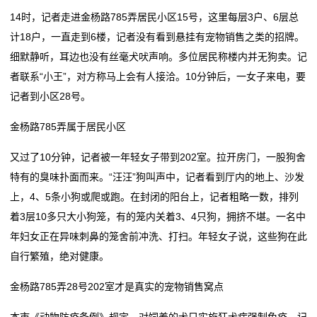
14时，记者走进金杨路785弄居民小区15号，这里每层3户、6层总
于
计18户，一直走到6楼，记者没有看到悬挂有宠物销售之类的招牌。
细默静听，耳边也没有丝毫犬吠声响。多位居民称楼内并无狗卖。记
我
者联系“小王”，对方称马上会有人接洽。10分钟后，一女子来电，要
们
记者到小区28号。
在
金杨路785弄属于居民小区
线
又过了10分钟，记者被一年轻女子带到202室。拉开房门，一股狗舍
特有的臭味扑面而来。“汪汪”狗叫声中，记者看到厅内的地上、沙发
留
上，4、5条小狗或爬或跑。在封闭的阳台上，记者粗略一数，排列
言
着3层10多只大小狗笼，有的笼内关着3、4只狗，拥挤不堪。一名中
年妇女正在异味刺鼻的笼舍前冲洗、打扫。年轻女子说，这些狗在此
我
自行繁殖，绝对健康。
的
金杨路785弄28号202室才是真实的宠物销售窝点
服
本市《动物防疫条例》规定，对饲养的犬只实施狂犬病强制免疫。记