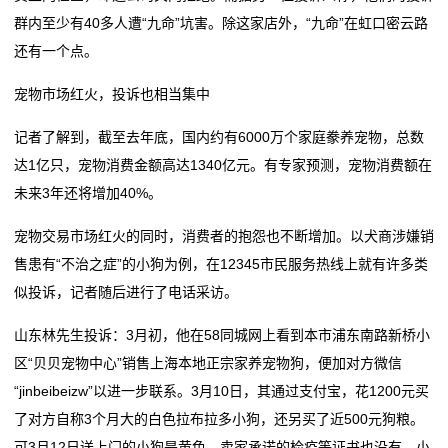
群内至少有40多人遭“九命”坑害。除这家店外，“九命”在虹口密云路
还有一个点。
宠物市场红火，投诉也相当集中
记者了解到，截至去年底，国内约有6000万个家庭豢养宠物，总数
达1亿只，宠物消费金额高达1340亿元。有专家预测，宠物消费额在
未来3年还将增加40%。
宠物交易市场红火的同时，消费者的抱怨也不断增加。以犬商涉嫌销
售患有“不治之症”的小狗为例，在12345市民服务热线上就有许多类
似投诉，记者随后进行了电话采访。
山东林先生投诉：3月初，他在58同城网上看到本市浦东南路新桥小
区“贝贝宠物中心”销售上海本地正宗家养宠物狗，便加对方微信
“jinbeibeizw”以进一步联系。3月10日，其通过支付宝，花1200元买
了对方自称3个月大的白色拉布拉多小狗，还另买了近500元狗粮。
可3月12日送上门的小狗是黄色，卖家承诺的检疫等证书也没有。小