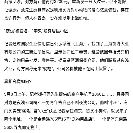
商家交涉，对方竟让他再付3200元，重新发一只犬过来，但不能保
动
证健康。范先生感觉商家是利用买方对小动物的爱心恣意骗钱，存在
欺诈行为。但人在青岛，实在难以到上海维权。
态
“夜浅”被冒名，“李鬼”隐身居民小区
行
记者通过国家企业信用信息公示系统（上海），找到了上海夜浅犬业
业
有限公司的工商注册信息。显示公司位于奉贤，经营范围包括犬只销
动
售，宠物用品批发、零售等。据奉贤区消保委介绍，他们联系过夜浅
犬业，对方自称无辜“躺枪”，公司名称被他人在网上假冒了。
态
真相究竟如何?
联
5月8日上午，记者拨打范先生提供的商户手机号18601……，直接问
系
对方是夜浅公司吗？一男青年答自己不叫夜浅公司，而叫“小王”，专
我
门买卖宠物狗。当“小王”获悉记者家住浦东，欲买小狗时，就发来了
两个地址：一个是金杨路785弄15号“宠物用品店”、一个是浦东南路
们
3606弄九命宠物店。
关