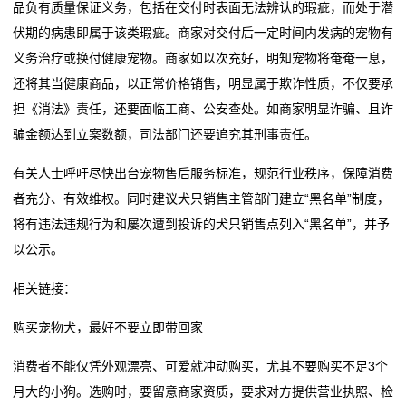
品负有质量保证义务，包括在交付时表面无法辨认的瑕疵，而处于潜
伏期的病患即属于该类瑕疵。商家对交付后一定时间内发病的宠物有
义务治疗或换付健康宠物。商家如以次充好，明知宠物将奄奄一息，
还将其当健康商品，以正常价格销售，明显属于欺诈性质，不仅要承
担《消法》责任，还要面临工商、公安查处。如商家明显诈骗、且诈
骗金额达到立案数额，司法部门还要追究其刑事责任。
有关人士呼吁尽快出台宠物售后服务标准，规范行业秩序，保障消费
者充分、有效维权。同时建议犬只销售主管部门建立“黑名单”制度，
将有违法违规行为和屡次遭到投诉的犬只销售点列入“黑名单”，并予
以公示。
相关链接：
购买宠物犬，最好不要立即带回家
消费者不能仅凭外观漂亮、可爱就冲动购买，尤其不要购买不足3个
月大的小狗。选购时，要留意商家资质，要求对方提供营业执照、检