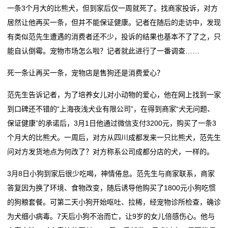
客
中国智能制造成就受瞩目 金砖论坛发出合作呼声
一条3个月大的比熊犬，但到家后仅一周就死了。找商家投诉，对方
穹彻智能：用力与数据“驯服”具身智能
服
四川“人工智能+”工程提速：短期聚焦重点领域融合应用
居然让他再买一条，但并不能保证健康。记者在随后的走访中，发现
加快培育智能原生新业态新模式
有类似范先生遭遇的消费者还不少，投诉的结果也基本不了了之，只
中国智能制造成就受瞩目 金砖论坛发出合作呼声
www.7227722.com
能自认倒霉。宠物市场怎么啦？记者就此进行了一番调查……
四川“人工智能+”工程提速：短期聚焦重点领域融合应用
开
死一条让再买一条，宠物店是售狗还是消费爱心？
户
范先生告诉记者，为了培养女儿对小动物的爱心，他在网上找到一家
到口碑还不错的“上海夜浅犬业有限公司”，在得到商家“犬无问题、
新
保证健康”的承诺后，3月1日他通过微信支付3200元，购买了一条3
闻
个月大的比熊犬。一周后，对方从四川成都发来一只比熊犬，范先生
问对方发货地点为何改了？对方称系公司成都分店的犬，一样的。
动
态
3月8日小狗到家后很少吃喝，神情倦怠。范先生与商家联系，商家
答复因为换了环境、食物改变，随后诱导他购买了1800元小狗吃惯
公
的狗粮套餐。可第二天小狗开始呕吐、拉稀，经宠物诊所检查，确诊
为犬细小病毒。7天后小狗不治而亡，让9岁的女儿倍感伤心。他与
司