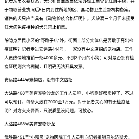
记者从市农委获悉，犬只销售点应当依法办理工商登记注册手续，并
于领取营业执照后5日内到住所地的区、县动物卫生监督机构备案。
销售的犬只应当具有《动物检疫合格证明》，犬龄满三个月但未接受
狂犬病免疫接种的犬只禁止销售。
除隐身居民小区的“野路子店”外，街面上部分实体店是否敢于亮出检
疫证明？记者走进安远路444号，一家没有中文店招的宠物店。工作
人员热情地推销一条4000多元、不到3个月的小狗；可对是否拥有检
疫证明则含含糊糊，且明确无法开具发票。
安远路444号宠物店，没有中文店招
大沽路468号美育宠物沙龙的工作人员称，小狗刚好都卖掉了，不过
可以预订，每条大致在7000至1万元。对于记者关心的有无检疫证
明？对方支支吾吾，只说质量没问题，可放心。
大沽路468号美育宠物沙龙
武胜路451号“小精灵”宠物医院工作人员则向记者推销马尔济斯犬。