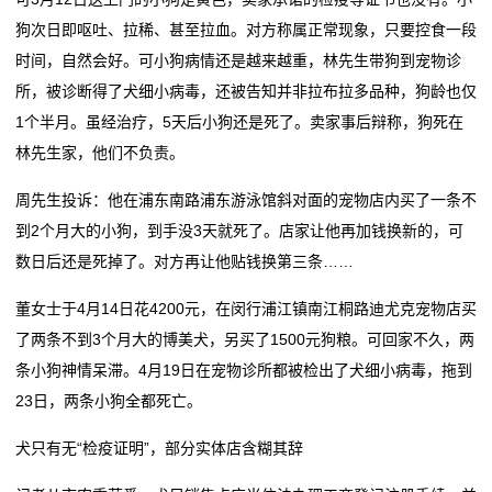
狗次日即呕吐、拉稀、甚至拉血。对方称属正常现象，只要控食一段
时间，自然会好。可小狗病情还是越来越重，林先生带狗到宠物诊
所，被诊断得了犬细小病毒，还被告知并非拉布拉多品种，狗龄也仅
1个半月。虽经治疗，5天后小狗还是死了。卖家事后辩称，狗死在
林先生家，他们不负责。
周先生投诉：他在浦东南路浦东游泳馆斜对面的宠物店内买了一条不
到2个月大的小狗，到手没3天就死了。店家让他再加钱换新的，可
数日后还是死掉了。对方再让他贴钱换第三条……
董女士于4月14日花4200元，在闵行浦江镇南江桐路迪尤克宠物店买
了两条不到3个月大的博美犬，另买了1500元狗粮。可回家不久，两
条小狗神情呆滞。4月19日在宠物诊所都被检出了犬细小病毒，拖到
23日，两条小狗全都死亡。
犬只有无“检疫证明”，部分实体店含糊其辞