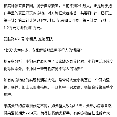
称其种源来自韩国，属于自家繁殖，目前不到2个月大，正是属于抱
在手里的真正好玩的宠物。对方称狂犬症疫苗一共要打3针，已打过
第一针；第二针计划5月中旬打。记者如买回去，第三针要自己打，
1.2万元可降价到1万元。
武胜路451号“小精灵”宠物医院
“七天”犬为何多，专家解析那些见不得人的“秘密”
据专家分析，小狗死亡原因除了买家缺乏饲养经验、小狗生活环境变
化等因素外，不排除一些宠物店见不得人的“秘密”：
如有的宠物店为实现利润最大化，常常将大量小狗塞在一个笼内运
输、喂养，加上无隔离措施，一旦其中一只发病，很快会传染至整个
狗群。
患病犬只的病毒潜伏期不同，如犬瘟大致为3-6天，犬细小病毒自然
感染潜伏期为7-14天。为尽快将病犬脱手，有的宠物店往往给病犬