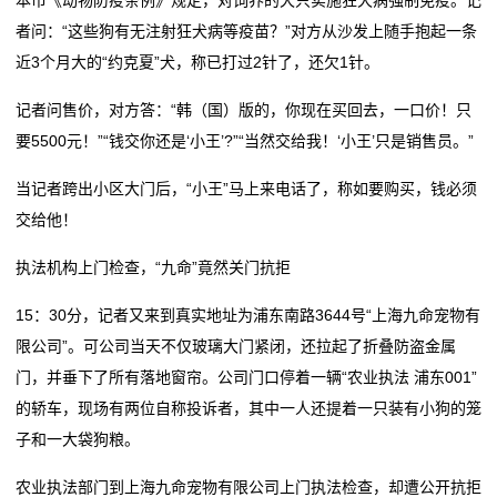
务
者问：“这些狗有无注射狂犬病等疫苗？”对方从沙发上随手抱起一条
近3个月大的“约克夏”犬，称已打过2针了，还欠1针。
记者问售价，对方答：“韩（国）版的，你现在买回去，一口价！只
要5500元！”“钱交你还是‘小王’?”“当然交给我！‘小王’只是销售员。”
当记者跨出小区大门后，“小王”马上来电话了，称如要购买，钱必须
交给他！
执法机构上门检查，“九命”竟然关门抗拒
15：30分，记者又来到真实地址为浦东南路3644号“上海九命宠物有
限公司”。可公司当天不仅玻璃大门紧闭，还拉起了折叠防盗金属
门，并垂下了所有落地窗帘。公司门口停着一辆“农业执法 浦东001”
的轿车，现场有两位自称投诉者，其中一人还提着一只装有小狗的笼
子和一大袋狗粮。
农业执法部门到上海九命宠物有限公司上门执法检查，却遭公开抗拒